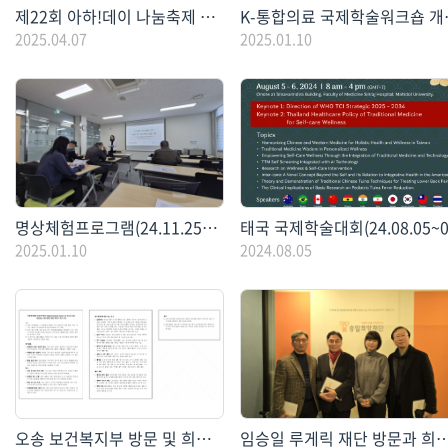
제22회 아하!데이 나눔축제 홍보관 운영(25년도)
K-통합의료 
2025.04.07
2025.01.10
명상체험프로그램(24.11.25~12.16)
태국 국제학술대회(24.08.05~0
2025.01.10
2024.08.05
오송 보건복지부 방문 및 희귀질환전문요양병원 건립 타진(24.04)
임승일 루게릭 재단 방문과 희귀난치질환 중증 전문 요양병